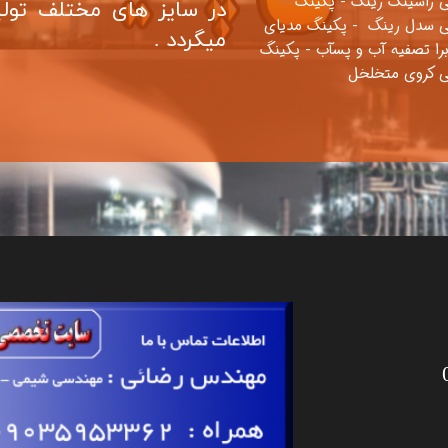
ی راشینگ رینگ - پکینگ
در سایز های مختلف تولی
ی سدل رینگ - پکینگ مدیای
میگردد .
برا تصفیه آب و پسآب - پکینگ
ی کروی متخلخل