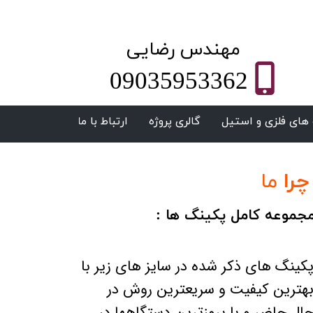
​مهندس رضایی
09035953362
های فلزی و استیل
گالری پروژه
ارتباط با ما
چرا
ما
جموعه کامل پکینگ ها :
پکینگ های ذکر شده در سایز های زیر با
هترین کیفیت و سریعترین روش در
ال حاضر و با بروزترین دستگاهها در