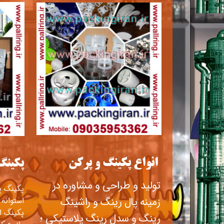
انواع پکینگ و پرکن
​​پکین
​​تولید و طراحی و مشاوره در
پکینگ پ
زمینه پال رینگ و راشینگ
استوانه 
پکینگ ا
رینگ و سدل رینگ پلاستیکی ؛