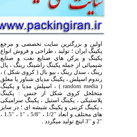
اولین و بزرگترین سایت تخصصی و مرجع
پکینگ ایران ؛ تولید ، طراحی و فروش انواع
پکینگ و پرکن های صنایع نفت و صنایع
شیمیائی از جمله پکینگ راشینگ رینگ ، پال
رینگ ، سدل رینگ ، بیو بال ( کروی شکل ) ،
رندوم اسپلش ، پکینگ مدیای شناور یا معلق
( random media ) ، اسپلش مدیا و پکینگ
متخلخل کروی شکل از جنس : پکینگ
پلاستیکی ، پکینگ استیل ، پکینگ سرامیکی
، پکینگ کربنی و پکینگ شیشه ای ؛ در سایز
های مختلف و ابعاد "1/2 ، "5/8 ، "1 ، "1.5 ،
"2 و "3 اینچ تولید میگردد .