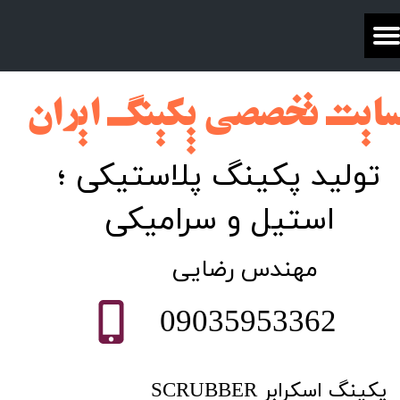
ایت تخصصی پکینگ ایران​​​​​​​​​​​​
تولید پکینگ پلاستیکی ؛
استیل و سرامیکی
​مهندس رضایی
09035953362
پکینگ اسکرابر SCRUBBER