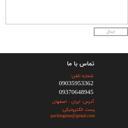
ارسال
تماس با ما
شماره تلفن:
09035953362
09370648945
آدرس: ایران - اصفهان
پست الکترونیکی:
packingiran@gmail.com