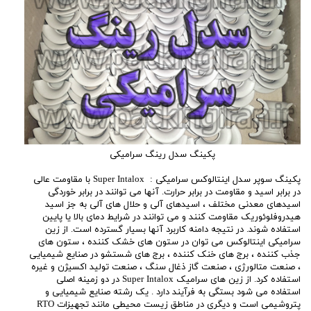
پکینگ سدل رینگ سرامیکی
پکینگ سوپر سدل اینتالوکس سرامیکی : Super Intalox با مقاومت عالی
در برابر اسید و مقاومت در برابر حرارت. آنها می توانند در برابر خوردگی
اسیدهای معدنی مختلف ، اسیدهای آلی و حلال های آلی به جز اسید
هیدروفلوئوریک مقاومت کنند و می توانند در شرایط دمای بالا یا پایین
استفاده شوند. در نتیجه دامنه کاربرد آنها بسیار گسترده است. از زین
سرامیکی اینتالوکس می توان در ستون های خشک کننده ، ستون های
جذب کننده ، برج های خنک کننده ، برج های شستشو در صنایع شیمیایی
، صنعت متالورژی ، صنعت گاز ذغال سنگ ، صنعت تولید اکسیژن و غیره
استفاده کرد. از زین های سرامیک Super Intalox در دو زمینه اصلی
استفاده می شود بستگی به فرآیند دارد . یک رشته صنایع شیمیایی و
پتروشیمی است و دیگری در مناطق زیست محیطی مانند تجهیزات RTO