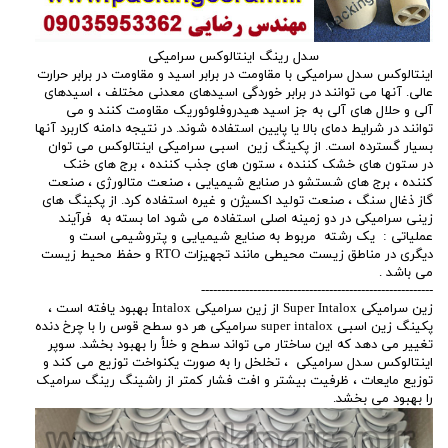
سدل رینگ اینتالوکس سرامیکی
اینتالوکس سدل سرامیکی با مقاومت در برابر اسید و مقاومت در برابر حرارت
عالی. آنها می توانند در برابر خوردگی اسیدهای معدنی مختلف ، اسیدهای
آلی و حلال های آلی به جز اسید هیدروفلوئوریک مقاومت کنند و می
توانند در شرایط دمای بالا یا پایین استفاده شوند. در نتیجه دامنه کاربرد آنها
بسیار گسترده است. از پکینگ زین اسبی سرامیکی اینتالوکس می توان
در ستون های خشک کننده ، ستون های جذب کننده ، برج های خنک
کننده ، برج های شستشو در صنایع شیمیایی ، صنعت متالورژی ، صنعت
گاز ذغال سنگ ، صنعت تولید اکسیژن و غیره استفاده کرد. از پکینگ های
زینی سرامیکی در دو زمینه اصلی استفاده می شود اما بسته به فرآیند
عملیاتی : یک رشته مربوط به صنایع شیمیایی و پتروشیمی است و
دیگری در مناطق زیست محیطی مانند تجهیزات RTO و حفظ محیط زیست
می باشد .
----------------------------------------------------------
زین سرامیکی Super Intalox از زین سرامیکی Intalox بهبود یافته است ،
پکینگ زین اسبی super intalox سرامیکی هر دو سطح قوس را با چرخ دنده
تغییر می دهد که این ساختار می تواند سطح و خلأ را بهبود بخشد. سوپر
اینتالوکس سدل سرامیکی ، تخلخل را به صورت یکنواخت توزیع می کند و
توزیع مایعات ، ظرفیت بیشتر و افت فشار کمتر از راشینگ رینگ سرامیک
را بهبود می بخشد.