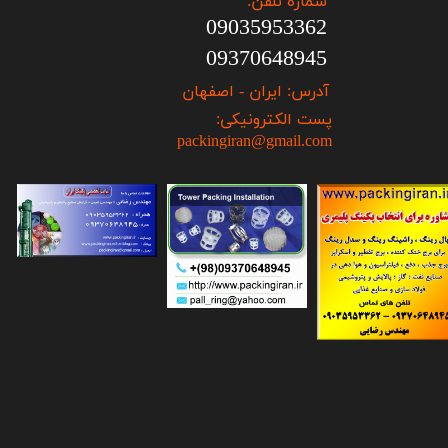
شماره تلفن:
09035953362
09370648945
آدرس: ایران - اصفهان
پست الکترونیکی:
packingiran@gmail.com