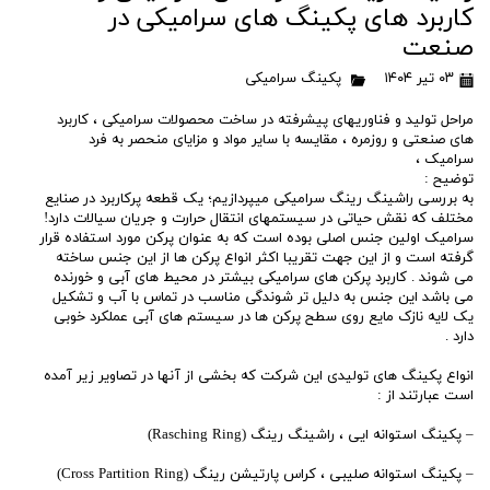
کاربرد های پکینگ های سرامیکی در
صنعت
۰۳ تیر ۱۴۰۴
پکینگ سرامیکی
مراحل تولید و فناوریهای پیشرفته در ساخت محصولات سرامیکی ، کاربرد
های صنعتی و روزمره ، مقایسه با سایر مواد و مزایای منحصر به فرد
سرامیک ،
توضیح :
به بررسی راشینگ رینگ سرامیکی میپردازیم؛ یک قطعه پرکاربرد در صنایع
مختلف که نقش حیاتی در سیستمهای انتقال حرارت و جریان سیالات دارد!
سرامیک اولین جنس اصلی بوده است که به عنوان پرکن مورد استفاده قرار
گرفته است و از این جهت تقریبا اکثر انواع پرکن ها از این جنس ساخته
می شوند . کاربرد پرکن های سرامیکی بیشتر در محیط های آبی و خورنده
می باشد این جنس به دلیل تر شوندگی مناسب در تماس با آب و تشکیل
یک لایه نازک مایع روی سطح پرکن ها در سیستم های آبی عملکرد خوبی
دارد .
انواع پکینگ های تولیدی این شرکت که بخشی از آنها در تصاویر زیر آمده
است عبارتند از :
– پکینگ استوانه ایی ، راشینگ رینگ (Rasching Ring)
– پکینگ استوانه صلیبی ، کراس پارتیشن رینگ (Cross Partition Ring)