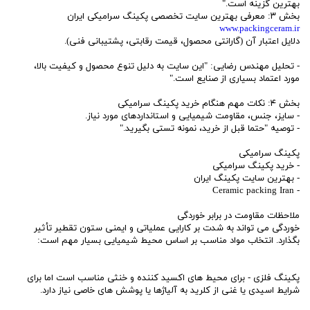
بهترین گزینه است."
بخش ۳: معرفی بهترین سایت تخصصی پکینگ سرامیکی ایران
www.packingceram.ir
دلایل اعتبار آن (گارانتی محصول، قیمت رقابتی، پشتیبانی فنی).
- تحلیل مهندس رضایی: "این سایت به دلیل تنوع محصول و کیفیت بالا،
مورد اعتماد بسیاری از صنایع است."
بخش ۴: نکات مهم هنگام خرید پکینگ سرامیکی
- سایز، جنس، مقاومت شیمیایی و استانداردهای مورد نیاز.
- توصیه "حتما قبل از خرید، نمونه تستی بگیرید."
پکینگ سرامیکی
- خرید پکینگ سرامیکی
- بهترین سایت پکینگ ایران
- Ceramic packing Iran
ملاحظات مقاومت در برابر خوردگی
خوردگی می تواند به شدت بر کارایی عملیاتی و ایمنی ستون تقطیر تأثیر
بگذارد. انتخاب مواد مناسب بر اساس محیط شیمیایی بسیار مهم است:
پکینگ فلزی - برای محیط های اکسید کننده و خنثی مناسب است اما برای
شرایط اسیدی یا غنی از کلرید به آلیاژها یا پوشش های خاصی نیاز دارد.