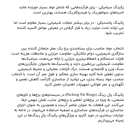
پکینگ سرامیکی - برای فرآیندهایی که شامل مواد بسیار خورنده مانند
اسیدهای سولفوریک یا هیدروکلریک هستند، بهترین است.
پکینگ پلاستیکی - در برابر بیشتر حملات شیمیایی بسیار مقاوم است اما
می تواند تحت حرارت زیاد یا قرار گرفتن در معرض عوامل اکسید کننده
تخریب شود.
انتخاب مواد مناسب برای بسته‌بندی برج یک عمل متعادل کننده بین
سازگاری شیمیایی، دوام مکانیکی، مقاومت حرارتی و ملاحظات هزینه است.
فلزات استحکام و انعطاف‌پذیری حرارتی را ارائه می‌دهند، سرامیک‌ها
مقاومت شیمیایی بی‌نظیری دارند و پلاستیک‌ها به‌عنوان جایگزین‌های
سبک وزن و اقتصادی هستند. درک الزامات عملیاتی و محیط شیمیایی
ستون تقطیر شما کلید بهینه سازی عملکرد و طول عمر آن است. با انتخاب
مناسب مواد بسته بندی، می توانید از جداسازی کارآمد، کاهش تعمیر و
نگهداری و عمر طولانی تجهیزات اطمینان حاصل کنید.
پکینگ پال رینگ‌ (Packing Pal Rings) در سیستم‌های برج‌ها و تاورهای
صنعتی، به ویژه در برج‌های تقطیر و برج‌های جذب، نقش مهمی ایفا
می‌کنند. این قطعات به عنوان عناصر آب‌بند و همچنین به عنوان اجزای
جداسازی در فرآیندهای جداسازی و تصفیه استفاده می‌شوند. در ادامه به
جزئیات بیشتری در مورد کاربرد و ویژگی‌های پکینگ پال رینگ‌ها در این
زمینه می‌پردازیم: