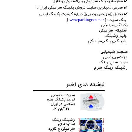
✔️ مقایسه پکینگ سرامیکی با پلاستیکی و فلزی
✔️ معرفی ::بهترین سایت فروش پکینگ سرامیکی ایران::
✔️ تحلیل ((مهندس رضایی)) درباره کیفیت پکینگ ایرانی
لینک سایت: [
www.packingceram.ir
]
پکینگ_سرامیکی
استو.انه_سرامیکی
اولید_راشینگ
راشینگ_رینگ_سرامیکی
صنعت_شیمیایی
مهندس_رضایی
خرید_سدل_رینگ
راشینگ_رینگ_سرام
نوشته های اخیر
سایت تخصصی
تولید پکینگ های
صنعتی در ایران
۲۱ آبان ۰۴
راشینگ رینگ
استوانه ای
سرامیکی و کاربرد