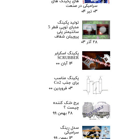
های پکینگ های
سرامیکی در صنعت
۰۳ تیر ۰۴
تولید پکینگ
مدیای توپی قطر 5
سانتیمتر پلی
پروپیلن شفاف
۲۸ آذر ۰۳
پکینگ اسکرابر
SCRUBBER
۱۴ آبان ۰۰
پکینگ مناسب
برای جذب Co2
۰۳ فروردین ۰۰
برج خنک کننده
چیست ؟
۲۸ بهمن ۹۹
سدل رینگ
سرامیکی
۱۳ بهمن ۹۹