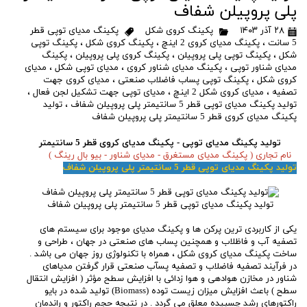
پلی پروپیلن شفاف
۲۸ آذر ۱۴۰۳
پکینگ کروی شکل
پکینگ مدیای توپی قطر
5 سانت
،
پکینگ مدیای کروی 2 اینچ
،
پکینگ کروی شکل
،
پکینگ توپی
شکل
،
پکینگ توپی پلی پروپیلن
،
پکینگ کروی پلی پروپیلن
،
پکینگ
مدیای شناور توپی
،
پکینگ مدیای شناور کروی
،
مدیای توپی شکل
،
مدیای
کروی شکل
،
پکینگ توپی پساب فاضلاب صنعتی
،
مدیای کروی جهت
تصفیه
،
مدیای کروی شکل 2 اینچ
،
مدیای توپی جهت تشکیل لجن فعال
،
تولید پکینگ مدیای توپی قطر 5 سانتیمتر پلی پروپیلن شفاف
،
تولید
پکینگ مدیای کروی قطر 5 سانتیمتر پلی پروپیلن شفاف
تولید پکینگ مدیای توپی - پکینگ مدیای کروی قطر 5 سانتیمتر
نام تجاری ( پکینگ مدیای مستغرق - مدیای شناور - بیو بال رینگ )
تولید پکینگ مدیای توپی قطر 5 سانتیمتر پلی پروپیلن شفاف
تولید پکینگ مدیای توپی قطر 5 سانتیمتر پلی پروپیلن شفاف
یکی از کاربردی ترین پرکن ها و پکینگ مدیای موجود برای سیستم های
تصفیه آب و فاظلاب و همچنین پساب های صنعتی در جهان ، طراحی و
ساخت پکینگ مدیای کروی شکل ، همراه با تکنولوژی روز جهان می باشد .
در فرآیند تصفیه فاضلاب و تصفیه پسآب صنعتی قرار گرفتن مدیاهای
شناور در مخازن هوادهی و هوا زدائی با افزایش سطح مؤثر ( افزایش انتقال
سطح ) باعث افزایش میزان زیست توده (Biomass) تولید شده در بایو
راکتورهای رشد چسبیده معلق می گردد . در نتیجه حجم راکتور و راندمان