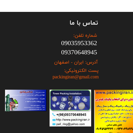
تماس با ما
شماره تلفن:
09035953362
09370648945
آدرس: ایران - اصفهان
پست الکترونیکی:
packingiran@gmail.com