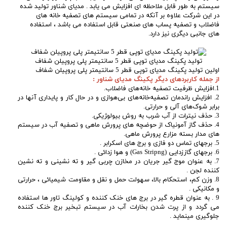
سیستم به طور قابل ملاحظه ای افزایش می یابد . مدیای شناور تولید شده
در این شرکت علاوه بر آنکه در تمامی سیستم های تصفیه خانه های
فاضلاب و تصفیه پساب های صنعتی قابل استفاده می باشد ، استفاده
های جانبی دیگری نیز دارد.
تولید پکینگ مدیای توپی قطر 5 سانتیمتر پلی پروپیلن شفاف
اولین تولید پکینگ مدیای توپی قطر 5 سانتیمتر پلی پروپیلن شفاف
از جمله کاربردهای دیگر پکینگ مدیای شناور :
1.افزایش ظرفیت تصفیه‌ خانه‌های فاضلاب.
2. افزایش راندمان تصفیه‌خانه‌های بی‌هوازی و در حال کار و پایداری آنها در
برابر شوک‌های آلی و حرارتی.
3. حذف نیترات از آب شرب به روش بیولو‍ژیکی.
4. حذف گاز آمونیاک از حوضچه های پرورش ماهی و تصفیه آب در سیستم
های مدار بسته مزارع پرورش ماهی.
5. برجهای تماس دو فازی و برج های اسکرابر .
6. برجهای گاز‌زدایی (Gas Stripng) و هوا زدائی .
7. به عنوان موج گیر جریان در مخازن چربی گیر و ته نشینی و ته نشین
کننده لجن .
8. وزن کم، استحکام بالا، سهولت حمل و نقل و مقاومت شیمیائی ، حرارتی
و مکانیکی .
9 . به عنوان قطره گیر در برج های خنک کننده و کولینگ تاور ها استفاده
می گردد و از پرت شدن بخارات آب در سیستم تبخیر برج خنک کننده
جلوگیری مینماید .