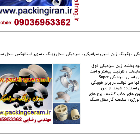
کی
،
پکینگ زین اسبی سرامیکی
،
سرامیکی سدل رینگ
،
سوپر اینتالوکس سدل سر
ا بهبود بخشد. زین سرامیکی فوق
مایعات ، ظرفیت بیشتر و افت
فشار کمتر از حلقه راش سرامیک را بهبود می بخشد . پکینگ زین اسبی سرامیکی Super
 آنها می توانند در برابر خوردگی
 استفاده شوند. از زین
ن های جذب کننده ، برج های
لورژی ، صنعت گاز ذغال سنگ