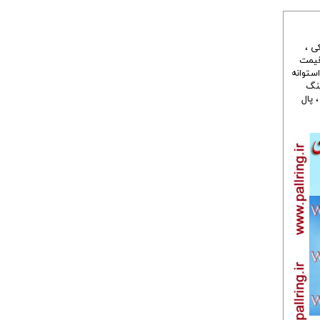
،
یمت
ستوانه
نگ
پال