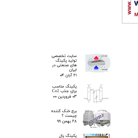
سایت تخصصی
تولید پکینگ
های صنعتی در
ایران
۲۱ آبان ۰۴
پکینگ مناسب
برای جذب Co2
۰۳ فروردین ۰۰
برج خنک کننده
چیست ؟
۲۸ بهمن ۹۹
پکینگ پال