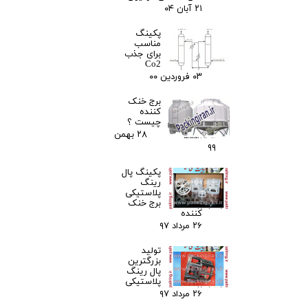
۲۱ آبان ۰۴
پکینگ
مناسب
برای جذب
Co2
۰۳ فروردین ۰۰
برج خنک
کننده
چیست ؟
۲۸ بهمن
۹۹
پکینگ پال
رینگ
پلاستیکی
برج خنک
کننده
۲۶ مرداد ۹۷
تولید
بزرگترین
پال رینگ
پلاستیکی
۲۶ مرداد ۹۷