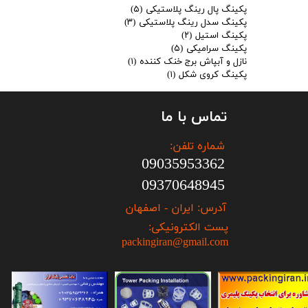
پکینگ پال رینگ پلاستیکی
(۵)
پکینگ سدل رینگ پلاستیکی
(۳)
پکینگ استیل
(۲)
پکینگ سرامیکی
(۵)
نازل و آبپاش برج خنک کننده
(۱)
پکینگ کروی شکل
(۱)
تماس با ما
شماره تلفن:
09035953362
09370648945
آدرس: ایران - اصفهان
پست الکترونیکی:
packingiran@gmail.com