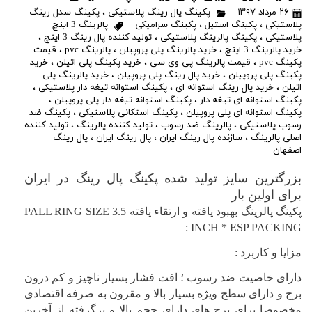
۲۶ مرداد ۱۳۹۷
پکینگ پال رینگ پلاستیکی
،
پکینگ سدل رینگ
پلاستیکی
،
پکینگ استیل
،
پکینگ سرامیکی
پالرینگ 3 اینچ
پلاستیکی
،
پکینگ پالرینگ پلاستیکی
،
تولید کننده پال رینگ 3 اینچ
،
خرید پالرینگ 3 اینچ
،
خرید پالرینگ پلی پروپیلن
،
پالرینگ pvc
،
قیمت
پکینگ pvc
،
قیمت پالرینگ پی وی سی
،
خرید پکینگ پلی اتیلن
،
خرید
پکینگ پلی پروپیلن
،
خرید پال رینگ پلی پروپیلن
،
خرید پالرینگ پلی
اتیلن
،
خرید پال رینگ استوانه ای
،
پکینگ استوانه تیغه دار پلاستیکی
،
پکینگ استوانه ای تیغه دار
،
پکینگ استوانه تیغه دار پلی پروپیلن
،
پکینگ استوانه ای پلی پروپیلن
،
پکینگ استکانی پلاستیکی
،
پکینگ ضد
رسوب پلاستیکی
،
پالرینگ ضد رسوب
،
تولید کننده پالرینگ
،
تولید کننده
اصلی پالرینگ
،
سازنده پال رینگ ایران
،
پال رینگ ایران
،
پال رینگ
اصفهان
بزرگترین سایز تولید شده پکینگ پال رینگ در ایران
برای اولین بار
پکینگ پالرینگ بهبود یافته و ارتقاء یافته
PALL RING SIZE 3.5
:
INCH * ESP PACKING
مزایا و کاربرد :
دارای خاصیت ضد رسوب ؛ افت فشار بسیار ناچیز و کم درون
برج و دارای سطح ویژه بسیار بالا و مقرون به صرفه اقتصادی
مخصوصا برای برج های دارای حجم بالا و برگرفته از آخرین