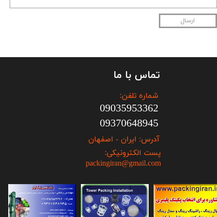
ارسال
تماس با ما
شماره تلفن:
09035953362
09370648945
آدرس: ایران - اصفهان
پست الکترونیکی:
packingiran@gmail.com