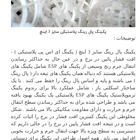
پکینگ پال رینگ پلاستیکی سایز 3 اینچ
توضیخات :
پکینگ پال رینگ سایز 3 اینچ ( پکینگ ای اس پی پلاستیکی ) -
افت فشار پائین در برج و در عین حال به حداکثر رساندن
انتقال جرم رنج وسیعی از پکینگ های
ESP
شامل پکینگ های
پلاستیکی هستند که دنباله همان پکینگ های تیغه دار ( پال رینگ
) می باشند و پایه و اساس پال رینگ را حفظ می کنند . با یک
ساختار اسکلتی باز ، شامل عملکرد بالا برای رندوم پکینگ
ترموپلاستیک پکینگ های
ESP
پلاستیکی یک پکینگ بهبود یافته
می باشد و طراحی شده برای به حداکثر رساندن سطح انتقال
جرم و حرارت و دارای مقاومت مکانیکی بالا می باشند . شکل
مخلوطی این پکینگ کمترین افت فشار در برج را اثبات کرده
است و در نتیجه افت فشار پایین در برج را در حالی داریم که
دسترسی به سطح ویژه بالا جهت انتقال جرم و حرارت بخوبی
افزایش می یابد . همه اصول طراحی این پکینگ برای دستیابی